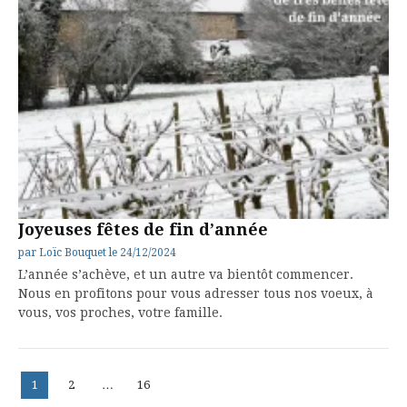
Joyeuses fêtes de fin d’année
par
Loïc Bouquet
le
24/12/2024
L’année s’achève, et un autre va bientôt commencer.
Nous en profitons pour vous adresser tous nos voeux, à
vous, vos proches, votre famille.
Pagination
Page
Page
Page
1
2
…
16